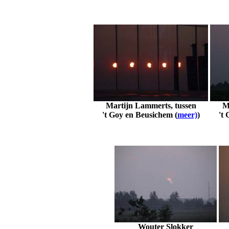
Martijn Lammerts, tussen
M
't Goy en Beusichem (
meer)
)
't
Wouter Slokker