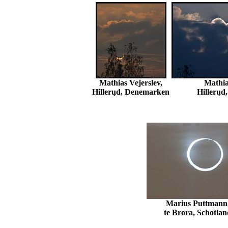
Mathias Vejerslev,
Mathia
Hillerųd, Denemarken
Hillerųd
Marius Puttmann
te Brora, Schotlan