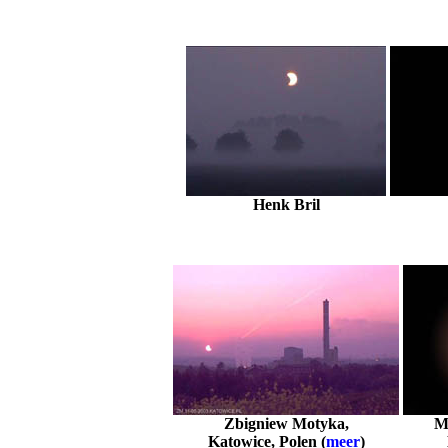
Henk Bril
Zbigniew Motyka,
Ma
Katowice, Polen (
meer
)