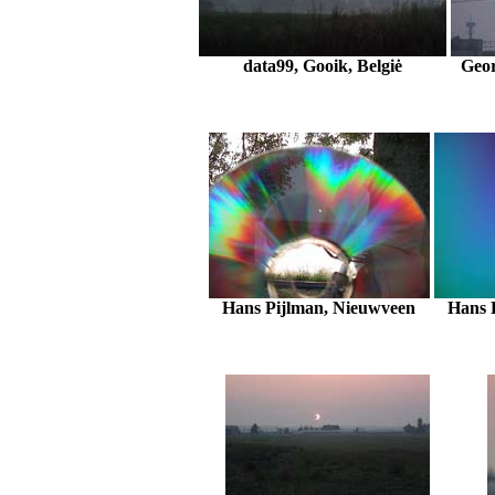
data99, Gooik, Belgiė
Geor
Hans Pijlman, Nieuwveen
Hans 