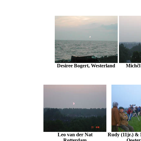
Desiree Bogert, Westerland
Michčl
Leo van der Nat
Rudy (11jr.) & 
Rotterdam
Ooster