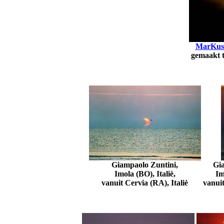
MarKus 
gemaakt t
Giampaolo Zuntini,
Gia
Imola (BO), Italiė,
Im
vanuit Cervia (RA), Italiė
vanuit