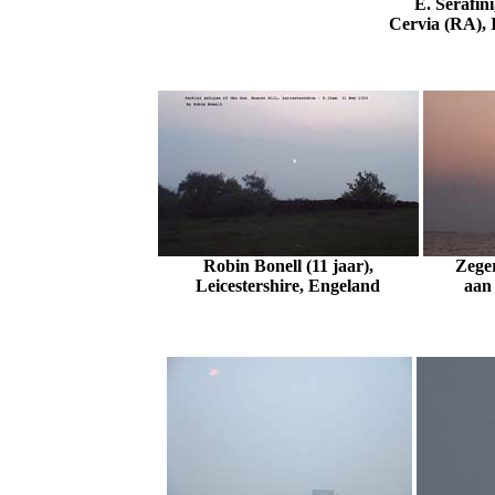
E. Serafini
Cervia (RA), I
Robin Bonell (11 jaar),
Zege
Leicestershire, Engeland
aan 