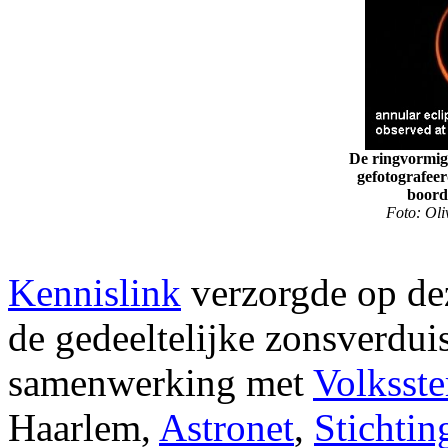
De ringvormige
gefotografeer
boor
Foto: Oliv
Kennislink
verzorgde op dez
de gedeeltelijke zonsverdui
samenwerking met
Volksst
Haarlem,
Astronet
,
Stichti